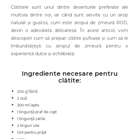
Clătitele sunt unul dintre deserturile preferate ale
multora dintre noi, iar când sunt servite cu un sirop
natural și gustos, cum este siropul de zmeură ROD,
devin o adevărată delicatesă. În acest articol, vom
descoperi cum să prepari clătite pufoase și cum să le
îmbunătățești cu siropul de zmeură pentru o
experiență dulce și echilibrată.
Ingrediente necesare pentru
clătite:
200 g făină
2 ouă
300 ml lapte
1 linguriță praf de copt
1 linguriță zahăr
2 linguri ulei
Unt pentru prăjit