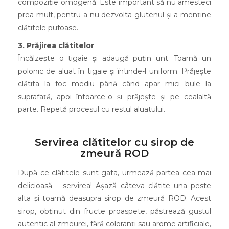
compoziție omogenă. Este important să nu amesteci
prea mult, pentru a nu dezvolta glutenul și a menține
clătitele pufoase.
3. Prăjirea clătitelor
Încălzește o tigaie și adaugă puțin unt. Toarnă un
polonic de aluat în tigaie și întinde-l uniform. Prăjește
clătita la foc mediu până când apar mici bule la
suprafață, apoi întoarce-o și prăjește și pe cealaltă
parte. Repetă procesul cu restul aluatului.
Servirea clătitelor cu sirop de
zmeură ROD
După ce clătitele sunt gata, urmează partea cea mai
delicioasă – servirea! Așază câteva clătite una peste
alta și toarnă deasupra sirop de zmeură ROD. Acest
sirop, obținut din fructe proaspete, păstrează gustul
autentic al zmeurei, fără coloranți sau arome artificiale,