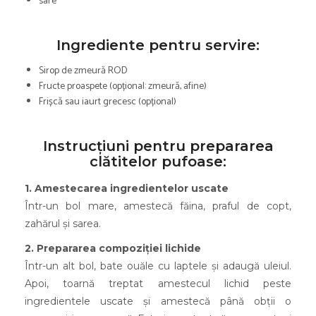
sare
Ingrediente pentru servire:
Sirop de zmeură ROD
Fructe proaspete (opțional: zmeură, afine)
Frișcă sau iaurt grecesc (opțional)
Instrucțiuni pentru prepararea
clătitelor pufoase:
1. Amestecarea ingredientelor uscate
Într-un bol mare, amestecă făina, praful de copt,
zahărul și sarea.
2. Prepararea compoziției lichide
Într-un alt bol, bate ouăle cu laptele și adaugă uleiul.
Apoi, toarnă treptat amestecul lichid peste
ingredientele uscate și amestecă până obții o